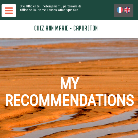
Site Officiel de l'hébergement
, partenaire de
Office de Tourisme Landes Atlantique Sud
CHEZ ANN MARIE - CAPBRETON
MY
RECOMMENDATIONS