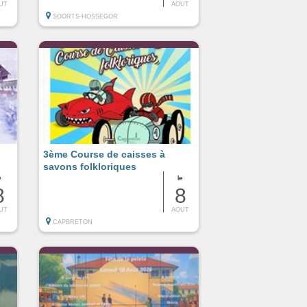
UT
AOUT
SOORTS-HOSSEGOR
3ème Course de caisses à
savons folkloriques
e
le
8
8
UT
AOUT
CAPBRETON