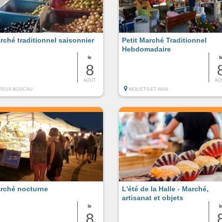
rché traditionnel saisonnier
Petit Marché Traditionnel
Hebdomadaire
le
l
8
AOUT
AO
VIEUX-BOUCAU
MOLIETS-ET-MAA
rché nocturne
L'été de la Halle - Marché,
artisanat et objets
le
l
8