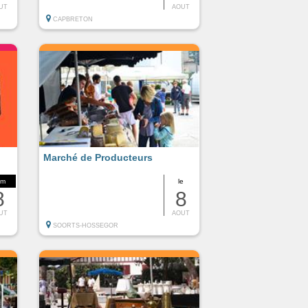
UT
AOUT
CAPBRETON
Marché de Producteurs
om
le
8
8
UT
AOUT
SOORTS-HOSSEGOR