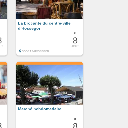
La brocante du centre-ville
d'Hossegor
e
le
8
8
UT
AOUT
SOORTS-HOSSEGOR
Marché hebdomadaire
e
le
8
8