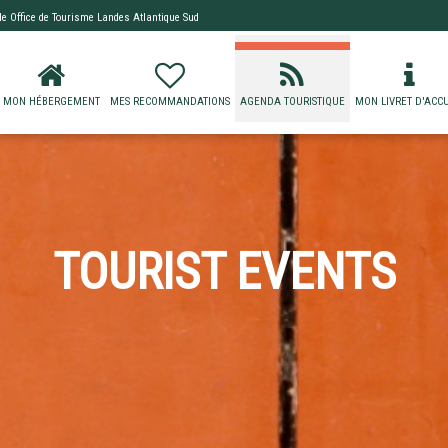
 de
Office de Tourisme Landes Atlantique Sud
MON HÉBERGEMENT
MES RECOMMANDATIONS
AGENDA TOURISTIQUE
MON LIVRET D'ACCU
TOURIST EVENTS