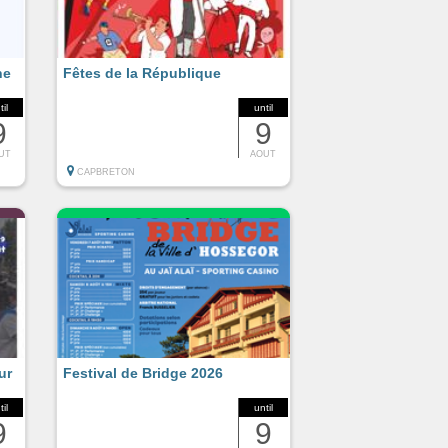
ne
Fêtes de la République
til
until
9
9
UT
AOUT
CAPBRETON
ur
Festival de Bridge 2026
til
until
9
9