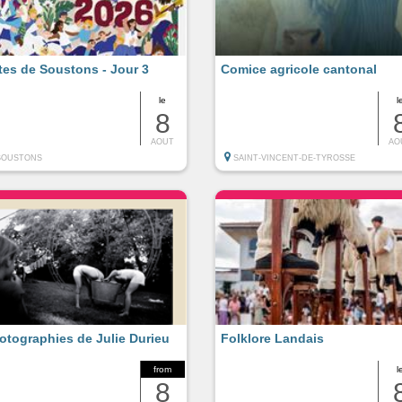
tes de Soustons - Jour 3
Comice agricole cantonal
le
l
8
AOUT
AO
SOUSTONS
SAINT-VINCENT-DE-TYROSSE
otographies de Julie Durieu
Folklore Landais
from
l
8