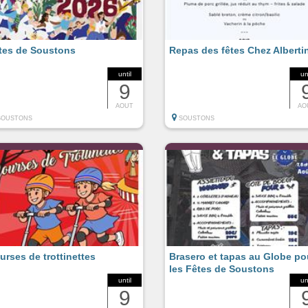
tes de Soustons
Repas des fêtes Chez Alberti
until
un
9
AOUT
AO
SOUSTONS
SOUSTONS
urses de trottinettes
Brasero et tapas au Globe po
les Fêtes de Soustons
until
un
9