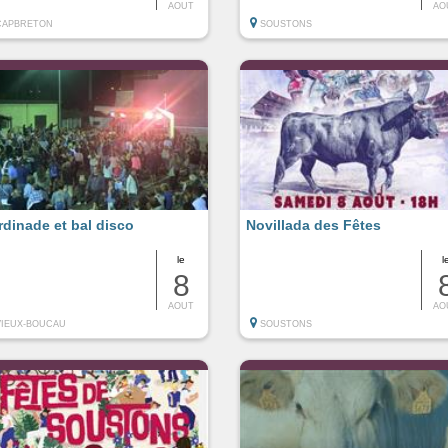
AOUT
AO
CAPBRETON
SOUSTONS
rdinade et bal disco
Novillada des Fêtes
le
l
8
AOUT
AO
VIEUX-BOUCAU
SOUSTONS