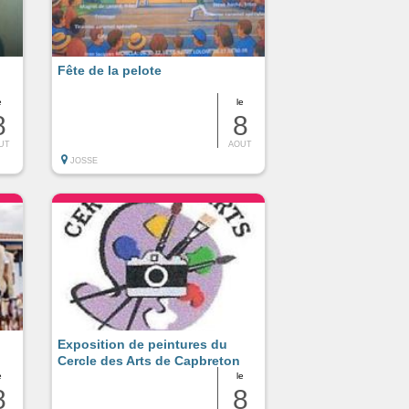
Fête de la pelote
e
le
8
8
UT
AOUT
JOSSE
Exposition de peintures du
Cercle des Arts de Capbreton
e
le
8
8