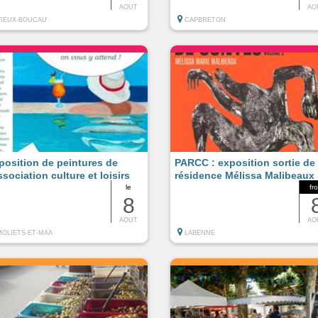
AOUT
AO
VIEUX-BOUCAU
CAPBRETON
position de peintures de
PARCC : exposition sortie de
ssociation culture et loisirs
résidence Mélissa Malibeaux
le
fr
8
AOUT
AO
MOLIETS-ET-MAA
LABENNE