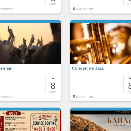
AOUT
AO
SEIGNOSSE
CAPBRETON
en air
Concert de Jazz
le
l
8
AOUT
AO
CAPBRETON
CAPBRETON