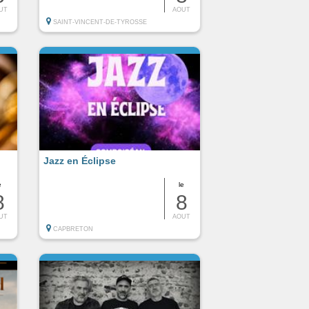
UT
AOUT
SAINT-VINCENT-DE-TYROSSE
Jazz en Éclipse
e
le
8
8
UT
AOUT
CAPBRETON