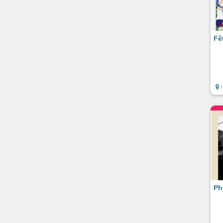
Fê
Ph