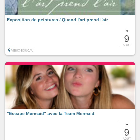
Exposition de peintures / Quand l'art prend l'air
le
9
AOUT
VIEUX-BOUCAU
"Escape Mermaid" avec la Team Mermaid
le
9
AOUT