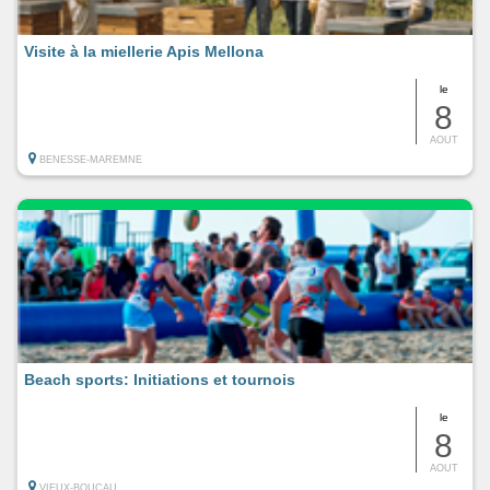
Visite à la miellerie Apis Mellona
le
8
AOUT
BENESSE-MAREMNE
Beach sports: Initiations et tournois
le
8
AOUT
VIEUX-BOUCAU