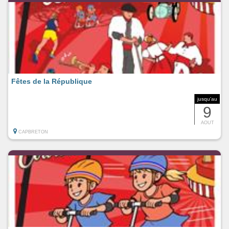
Fêtes de la République
jusqu'au
9
AOUT
CAPBRETON