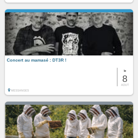
Concert au mamasé : DT3R !
le
8
AOUT
MESSANGES