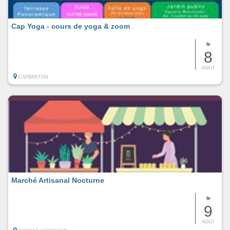
Cap Yoga - cours de yoga & zoom
le
8
AOUT
CAPBRETON
Marché Artisanal Nocturne
le
9
AOUT