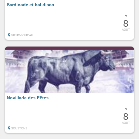
Sardinade et bal disco
le
8
AOUT
VIEUX-BOUCAU
Novillada des Fêtes
le
8
AOUT
SOUSTONS