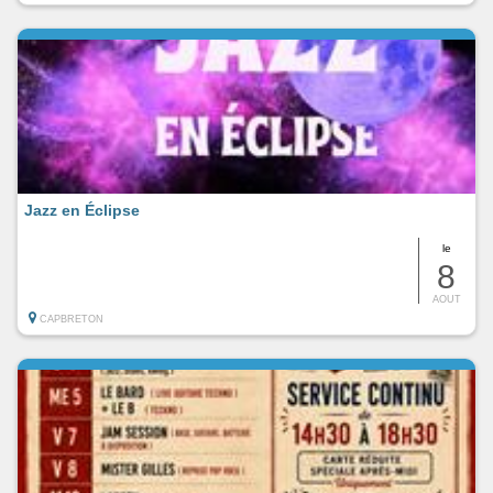
Jazz en Éclipse
le
8
AOUT
CAPBRETON