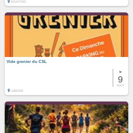
SOUSTONS
Vide grenier du CSL
le
9
AOUT
LABENNE