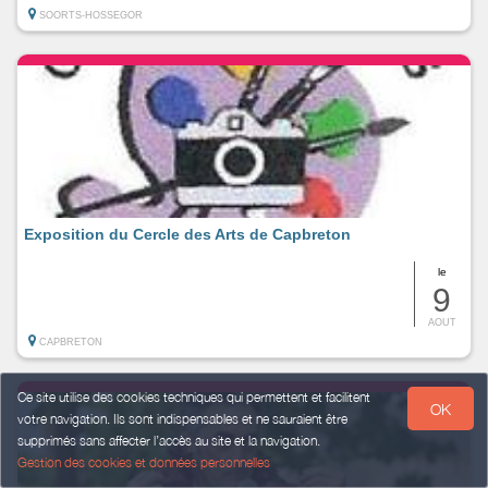
SOORTS-HOSSEGOR
Exposition du Cercle des Arts de Capbreton
le
9
AOUT
CAPBRETON
Ce site utilise des cookies techniques qui permettent et facilitent
OK
votre navigation. Ils sont indispensables et ne sauraient être
supprimés sans affecter l’accès au site et la navigation.
Gestion des cookies et données personnelles