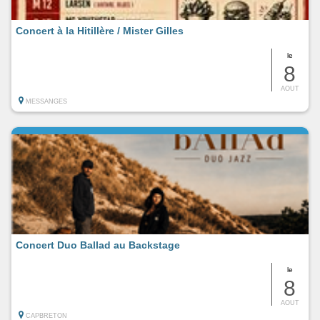
Concert à la Hitillère / Mister Gilles
le
8
AOUT
MESSANGES
Concert Duo Ballad au Backstage
le
8
AOUT
CAPBRETON