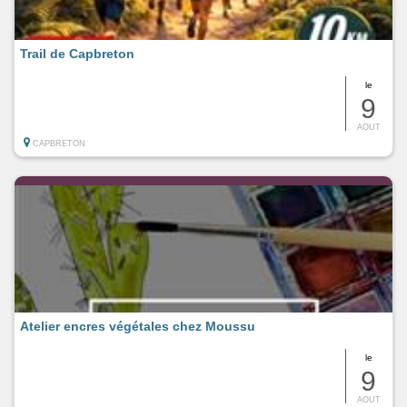
Trail de Capbreton
le
9
AOUT
CAPBRETON
Atelier encres végétales chez Moussu
le
9
AOUT