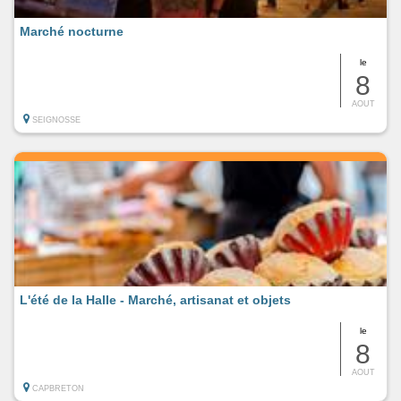
Marché nocturne
le
8
AOUT
SEIGNOSSE
L'été de la Halle - Marché, artisanat et objets
le
8
AOUT
CAPBRETON