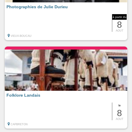
Photographies de Julie Durieu
à partir du
8
AOUT
VIEUX-BOUCAU
Folklore Landais
le
8
AOUT
CAPBRETON