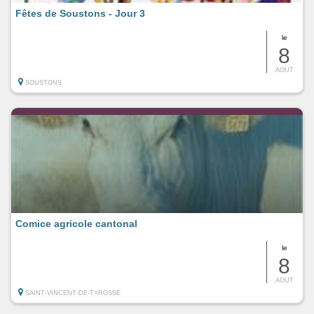
Fêtes de Soustons - Jour 3
le
8
AOUT
SOUSTONS
Comice agricole cantonal
le
8
AOUT
SAINT-VINCENT-DE-TYROSSE