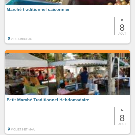
Marché traditionnel saisonnier
le
8
AOUT
VIEUX-BOUCAU
Petit Marché Traditionnel Hebdomadaire
le
8
AOUT
MOLIETS-ET-MAA