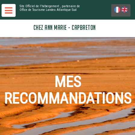
Site Officiel de l'hébergement
, partenaire de
Office de Tourisme Landes Atlantique Sud
CHEZ ANN MARIE - CAPBRETON
MES
RECOMMANDATIONS