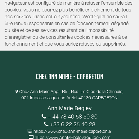
navigateur est configuré de manière à refuser l'ensemble des
cookies, vous ne pourrez plus bénéficier pleinement de tous
nos services. Dans cette hypothèse, WeeDigital ne saurait
être tenue responsable en cas de fonctionnement dégradé
du site et de ses services résultant de l’impossibilité
d’enregistrer ou de consulter les cookies nécessaires à ce
fonctionnement et que vous auriez refusés ou supprimés.
CHEZ ANN MARIE - CAPBRETON
Chez Ann Marie Appt. B5 , Rés. Le Clos de la Chênaie,
901 Impasse Jaqueline Auriol 40130 CAPBRETON
Ann Marie Begley
+ 44 78 40 58 59 30
+33 6 22 25 40 28
https://www.chez-ann-marie-capbreton.fr
https://www.AnnMBegley@outlook.com